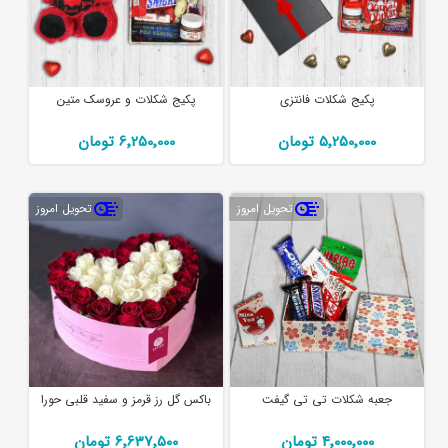
پکیج شکلات فانتزی
پکیج شکلات و عروسک متین
5٬250٬000 تومان
6٬250٬000 تومان
تحویل امروز
تحویل امروز
جعبه شکلات تی تی گیفت
باکس گل رز قرمز و سفید قلبی حورا
4٬000٬000 تومان
6٬637٬500 تومان