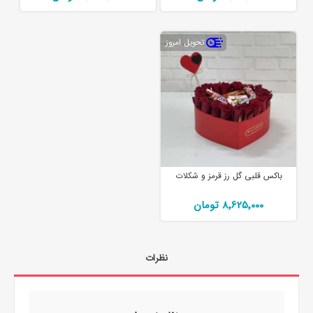
تحویل امروز
باکس قلبی گل رز قرمز و شکلات
8٬625٬000 تومان
نظرات