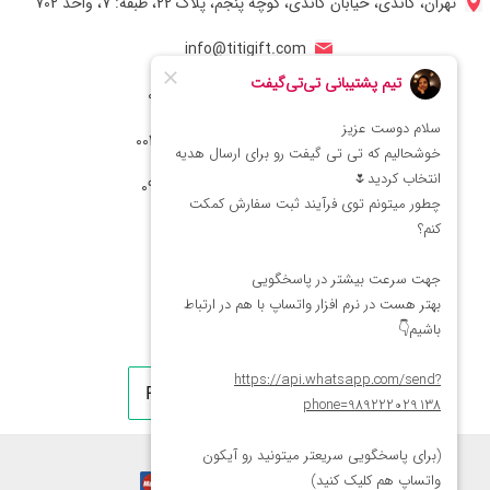
تهران، گاندی، خیابان گاندی، کوچه پنجم، پلاک 22، طبقه: 7، واحد 702
info@titigift.com
شماره تماس ایران: 02166066403
شماره تماس آمریکا: 0014088054942
شماره ارتباط واتساپ 09222029138