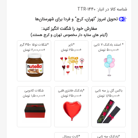
شناسه کالا در انبار:
TTR-1440
تحویل امروز "تهران، کرج" و فردا برای شهرستان‌ها
سفارش خود را شگفت انگیز کنید:
(آیتم های ستاره دار مخصوص تهران و کرج هستند)
* استند بادکنک 7 تایی
*تاپر
*شکلات نوتلا 350 گرم
+500٬000 تومان
+250٬000 تومان
+2٬000٬000 تومان
باکس گل رز سه تایی
*بادکنک فانتزی قلبی
شکلات کادویی
+1٬250٬000 تومان
+250٬000 تومان
+1٬500٬000 تومان
*بادکنک سه تایی
*کارت پستال