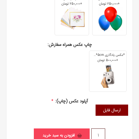
+250٬000 تومان
+250٬000 تومان
چاپ عکس همراه سفارش:
*عکس یادگاری 7cm*5cm
+500٬000 تومان
آپلود عکس (چاپ):
*
ارسال فایل
افزودن به سبد خرید