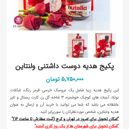
پکیج هدیه دوست داشتنی ولنتاین
5٬750٬000 تومان
این پکیج هدیه زیبا شامل یک عروسک خرسی قرمز رنگ، شکلات
نوتلا، آبنبات های کوچک خوشمزه، 3 شاخه گل رز، کارت پستال و تاپر
عاشقانه می باشد که شما می توانید با خرید آن و ارسال به عنوان
هدیه ولنتاین، شخص موردنظرتان را سورپرایز کنید.
"امکان تحویل برای امروز در تهران و کرج (ثبت سفارش تا ساعت 16)"
"امکان تحویل برای شهرستان ها از یک روز کاری آینده"