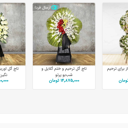
ارسال فردا
ز برای ترحیم
تاج گل ترحیم و ختم گلایل و
تاج گل اورین
شب‌بو پرتو
نگین 
14٬875٬000 تومان
٬950٬000