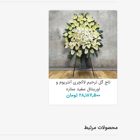
تاج گل ترحیم لاکچری آنتریوم و
اورینتال سفید ستاره
28٬187٬500 تومان
محصولات مرتبط