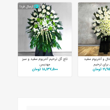
ارسال فردا
تال و آنتریوم سفید
تاج گل ترحیم آنتریوم سفید و سبز
برای ترحیم
مهدیس
21 تومان
18٬137٬500 تومان