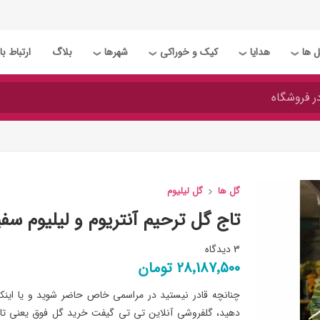
 ها
هدایا
کیک و خوراکی
شهرها
بلاگ
ارتباط با 
❯
❯
❯
❯
گل ها
گل لیلیوم
تاج گل ترحیم آنتریوم و لیلیوم سفی
3 دیدگاه
28٬187٬500 تومان
چنانچه قادر نیستید در مراسمی خاص حاضر شوید و یا اینکه
دهید، گلفروشی آنلاین تی تی گیفت خرید گل فوق یعنی تاج 