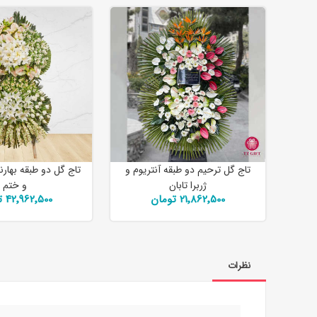
تاج گل ترحیم دو طبقه آنتریوم و
تاج گل دو طبقه بهارنا
ژربرا تابان
و ختم
21٬862٬500 تومان
42٬962٬500 تومان
نظرات