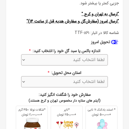
جزیی کمتر یا بیشتر شود.
"ارسال به
تهران
و
کرج
"
"ارسال امروز (سفارش‌گل و سفارش هدیه قبل از ساعت 14)"
شناسه کالا در انبار:
TTF-861
تحویل امروز
اندازه باکس یا سبد گل خود را انتخاب کنید:
*
استان محل تحویل:
*
سفارش خود را شگفت انگیز کنید:
(آیتم های ستاره دار مخصوص تهران و کرج هستند)
* استند بادکنک 7 تایی
*تاپر
*شکلات نوتلا 350 گرم
+500٬000 تومان
+250٬000 تومان
+2٬000٬000 تومان