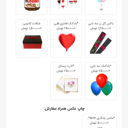
باکس گل رز سه تایی
*بادکنک فانتزی قلبی
شکلات کادویی
+1٬250٬000 تومان
+250٬000 تومان
+1٬500٬000 تومان
*بادکنک سه تایی
*کارت پستال
+250٬000 تومان
+250٬000 تومان
چاپ عکس همراه سفارش:
*عکس یادگاری 7cm*5cm
+500٬000 تومان