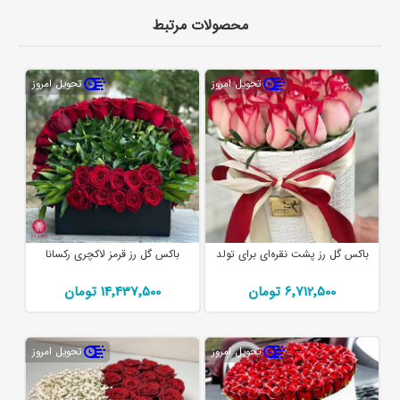
محصولات مرتبط
تحویل امروز
تحویل امروز
باکس گل رز پشت نقره‌ای برای تولد
باکس گل رز قرمز لاکچری رکسانا
6٬712٬500 تومان
14٬437٬500 تومان
تحویل امروز
تحویل امروز