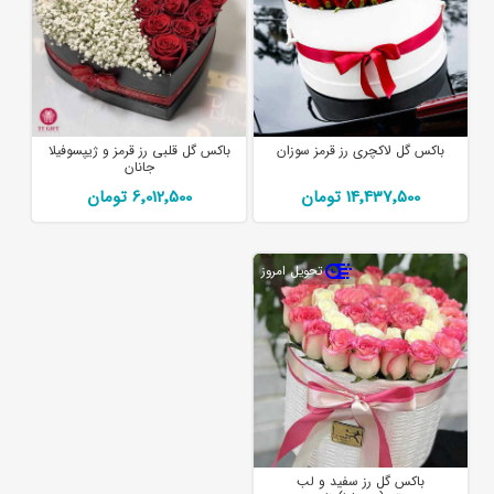
باکس گل لاکچری رز قرمز سوزان
باکس گل قلبی رز قرمز و ژیپسوفیلا
جانان
14٬437٬500 تومان
6٬012٬500 تومان
تحویل امروز
باکس گل رز سفید و لب