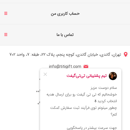
حساب کاربری من
تماس با ما
تهران، گاندی، خیابان گاندی، کوچه پنجم، پلاک 22، طبقه: 7، واحد 702
info@titigift.com
شماره تماس ایران: 02166066403
شماره تماس آمریکا: 0014088054942
شماره ارتباط واتساپ 09222029138