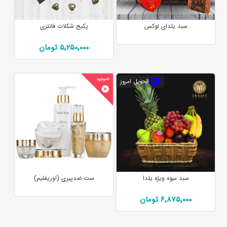
سبد یلدای لوکس
پکیج شکلات فانتزی
5٬250٬000 تومان
تحویل امروز
سبد میوه ویژه یلدا
ست ضدپیری (اوریفلیم)
6٬875٬000 تومان