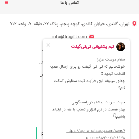
تماس با ما
تهران، گاندی، خیابان گاندی، کوچه پنجم، پلاک 22، طبقه: 7، واحد 702
info@titigift.com
شماره تماس ایران: 02166066403
شماره تماس آمریکا: 0014088054942
شماره ارتباط واتساپ 09222029138