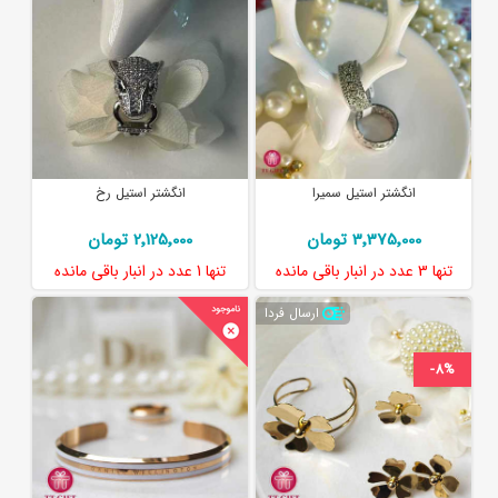
انگشتر استیل سمیرا
انگشتر استیل رخ
3٬375٬000 تومان
2٬125٬000 تومان
تنها
3 عدد
در انبار باقی مانده
تنها
1 عدد
در انبار باقی مانده
ارسال فردا
-8%