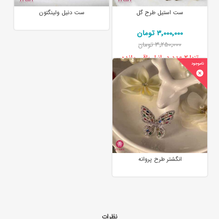
ست استیل طرح گل
ست دنیل ولینگتون
3٬000٬000 تومان
3٬250٬000 تومان
تنها
2 عدد
در انبار باقی مانده
انگشتر طرح پروانه
نظرات