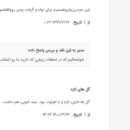
این سبدرززیباروهمسرم برای تولدم گرفت ومن روواقعاسوپر
|
از:
تاریخ:
1399/2/22 0:22
مدیر به این نقد و بررس پاسخ داده
خوشحالیم که در لحظات زیبایی که دارید ما رو انتخاب 
گل های تازه
گل ها خیلی تازه و با طراوت بود. سبد خوبی هم داشت . م
|
از:
تاریخ:
1400/3/13 13:26