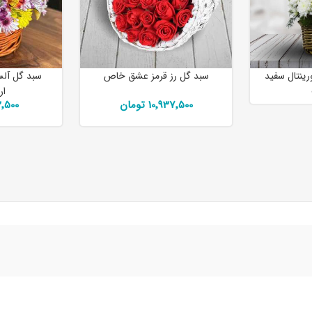
رینتال سفید
سبد گل رز قرمز عشق خاص
سبد گل آلس
ار
10٬937٬500 تومان
٬912٬500