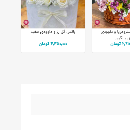
ترومریا و داوودی
باکس گل رز و داوودی سفید
زان نگین
2 تومان
4٬350٬000 تومان