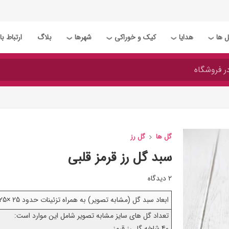
 ها
هدایا
کیک و خوراکی
شهرها
بلاگ
ارتباط با 
❯
❯
❯
❯
گل ها
گل رز
سبد گل رز قرمز قلبی
2 دیدگاه
ابعاد سبد گل (مشابه تصویر) به همراه تزئینات حدود 25 ×25 سانتی متر می باشد.
تعداد گل های سایز مشابه تصویر شامل این موارد است:
40 شاخه گل رز قرمز