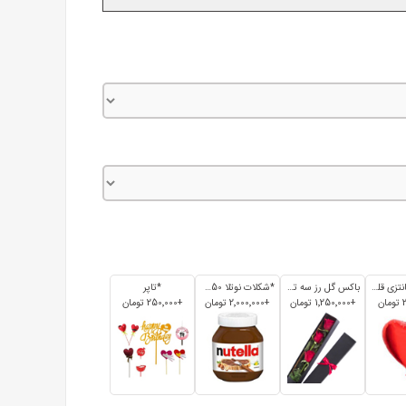
*بادکنک فانتزی قلبی
باکس گل رز سه تایی
*شکلات نوتلا 350 گرم
*تاپر
+1٬250٬000 تومان
+2٬000٬000 تومان
+250٬000 تومان