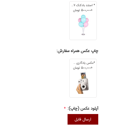
* استند بادکنک 7 تایی
+500٬000 تومان
چاپ عکس همراه سفارش:
*عکس یادگاری 7cm*5cm
+500٬000 تومان
آپلود عکس (چاپ):
*
ارسال فایل