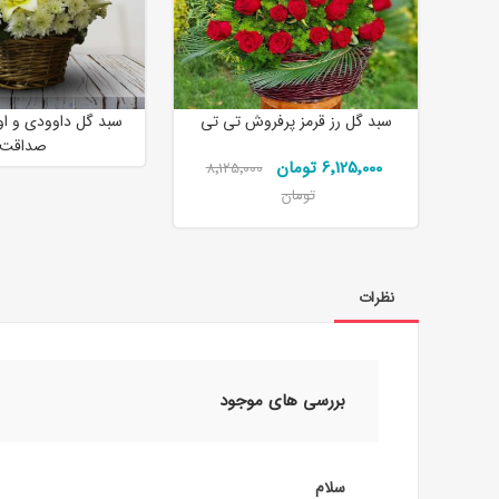
سبد گل رز قرمز پرفروش تی تی
سبد گل داوودی و او
صداقت
6٬125٬000 تومان
8٬125٬000
تومان
نظرات
بررسی های موجود
سلام