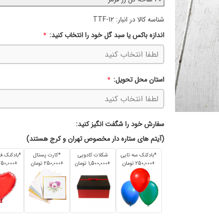
شناسه کالا در انبار:
TTF-12
اندازه باکس یا سبد گل خود را انتخاب کنید:
*
استان محل تحویل:
*
سفارش خود را شگفت انگیز کنید:
(آیتم های ستاره دار مخصوص تهران و کرج هستند)
*بادکنک سه تایی
شکلات کادویی
*کارت پستال
+250٬000 تومان
+1٬500٬000 تومان
+250٬000 تومان
+250٬000 تومان