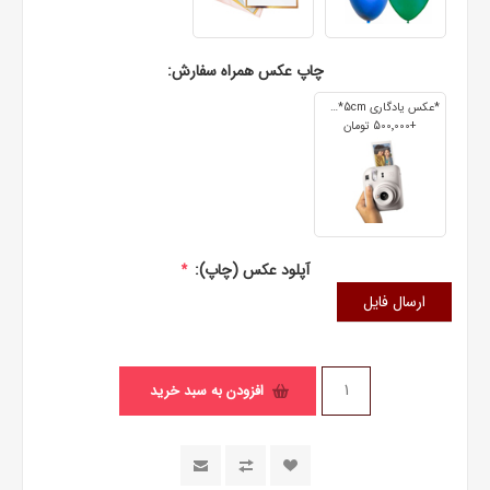
چاپ عکس همراه سفارش:
*عکس یادگاری 7cm*5cm
+500٬000 تومان
آپلود عکس (چاپ):
*
ارسال فایل
افزودن به سبد خرید