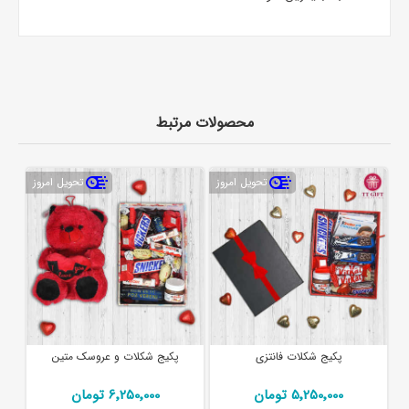
محصولات مرتبط
تحویل امروز
تحویل امروز
پکیج شکلات فانتزی
پکیج شکلات و عروسک متین
5٬250٬000 تومان
6٬250٬000 تومان