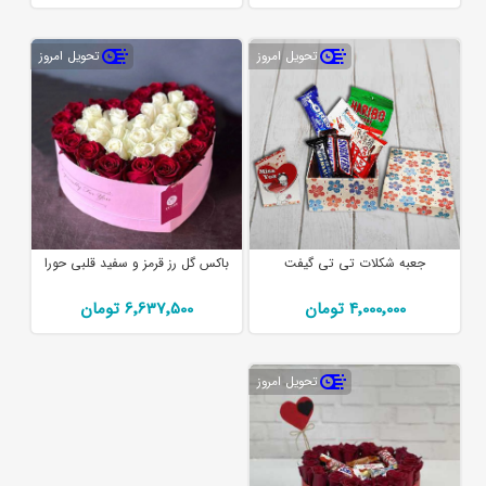
تحویل امروز
تحویل امروز
جعبه شکلات تی تی گیفت
باکس گل رز قرمز و سفید قلبی حورا
4٬000٬000 تومان
6٬637٬500 تومان
تحویل امروز