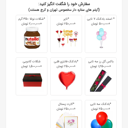
سفارش خود را شگفت انگیز کنید:
(آیتم های ستاره دار مخصوص تهران و کرج هستند)
* استند بادکنک 7 تایی
*تاپر
*شکلات نوتلا 350 گرم
+500٬000 تومان
+250٬000 تومان
+2٬000٬000 تومان
باکس گل رز سه تایی
*بادکنک فانتزی قلبی
شکلات کادویی
+1٬250٬000 تومان
+250٬000 تومان
+1٬500٬000 تومان
*بادکنک سه تایی
*کارت پستال
+250٬000 تومان
+250٬000 تومان