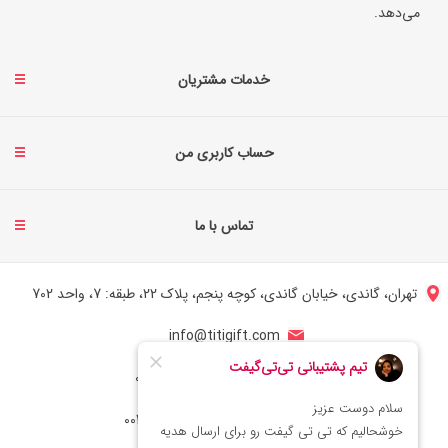
می‌دهد.
خدمات مشتریان
حساب کاربری من
تماس با ما
تهران، گاندی، خیابان گاندی، کوچه پنجم، پلاک 22، طبقه: 7، واحد 702
info@titigift.com
شماره تماس ایران: 02166066403
شماره تماس آمریکا: 0014088054942