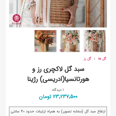
گل ها
گل رز
سبد گل لاکچری رز و
هورتانسیا(ادریسی) رژینا
1 دیدگاه
23٬237٬500 تومان
ارتفاع سبد گل (مشابه تصویر) به همراه تزئینات حدود 40 سانتی