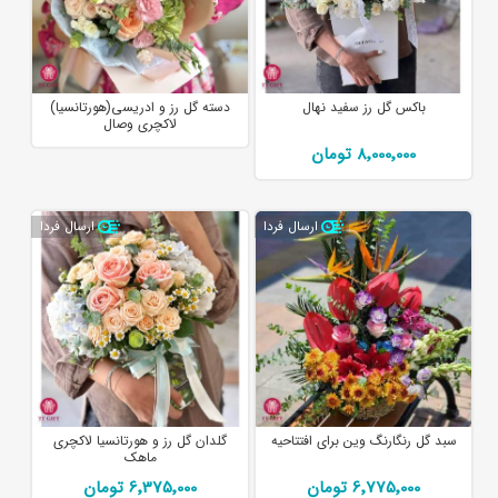
باکس گل رز سفید نهال
دسته گل رز و ادریسی(هورتانسیا)
لاکچری وصال
8٬000٬000 تومان
ارسال فردا
ارسال فردا
سبد گل رنگارنگ وین برای افتتاحیه
گلدان گل رز و هورتانسیا لاکچری
ماهک
6٬775٬000 تومان
6٬375٬000 تومان