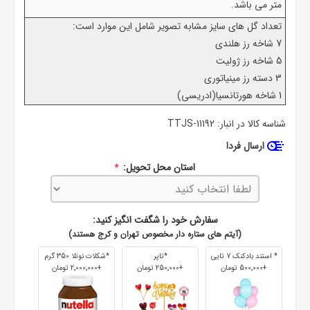
متر می باشد.
تعداد گل های سایز مشابه تصویر شامل این موارد است:
7 شاخه رز هلندی
5 شاخه رز ژولیت
3 دسته رز مینیاتوری
1 شاخه هورتانسیا(ادریسی)
شناسه کالا در انبار:
TTJS-11192
ارسال فردا
استان محل تحویل:
*
سفارش خود را شگفت انگیز کنید:
(آیتم های ستاره دار مخصوص تهران و کرج هستند)
* استند بادکنک 7 تایی
*تاپر
*شکلات نوتلا 350 گرم
+500٬000 تومان
+250٬000 تومان
+2٬000٬000 تومان