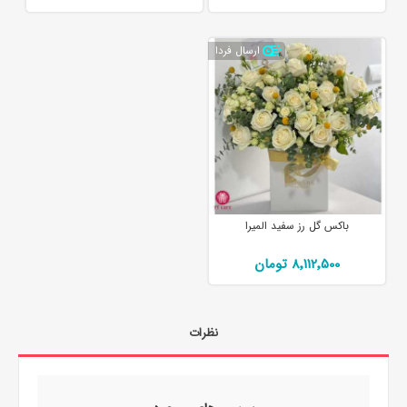
ارسال فردا
باکس گل رز سفید المیرا
8٬112٬500 تومان
نظرات