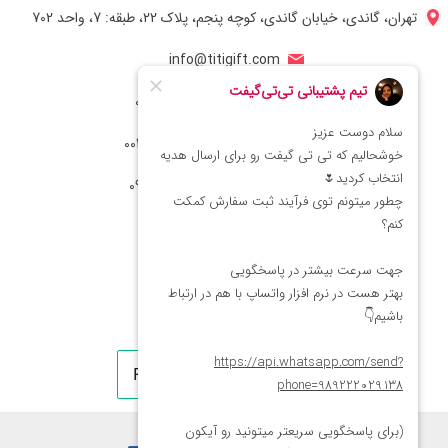
تهران، گاندی، خیابان گاندی، کوچه پنجم، پلاک 22، طبقه: 7، واحد 702
info@titigift.com
شماره تماس ایران: 02166066403
شماره تماس آمریکا: 0014088054942
شماره ارتباط واتساپ 09222029138