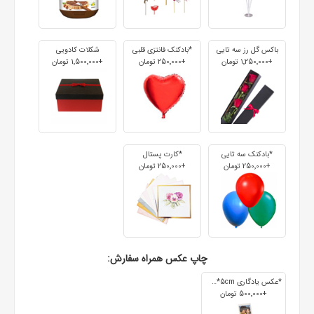
باکس گل رز سه تایی
*بادکنک فانتزی قلبی
شکلات کادویی
+1٬250٬000 تومان
+250٬000 تومان
+1٬500٬000 تومان
*بادکنک سه تایی
*کارت پستال
+250٬000 تومان
+250٬000 تومان
چاپ عکس همراه سفارش:
*عکس یادگاری 7cm*5cm
+500٬000 تومان