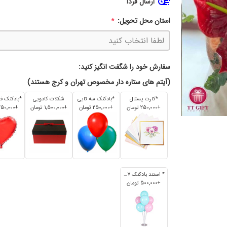
ارسال فردا
استان محل تحویل:
*
سفارش خود را شگفت انگیز کنید:
(آیتم های ستاره دار مخصوص تهران و کرج هستند)
*کارت پستال
*بادکنک سه تایی
شکلات کادویی
+250٬000 تومان
+250٬000 تومان
+1٬500٬000 تومان
+250٬000 تومان
* استند بادکنک 7 تایی
+500٬000 تومان