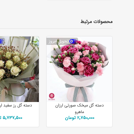
محصولات مرتبط
تحویل امروز
دسته گل میخک صورتی ارزان
دسته گل رز سفید ا
ماهرو
2٬750٬000 تومان
5٬737٬500 تومان