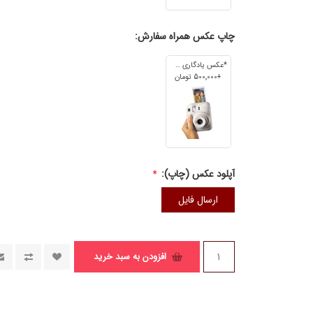
چاپ عکس همراه سفارش:
*عکس یادگاری 7cm*5cm
+500٬000 تومان
آپلود عکس (چاپ):
*
ارسال فایل
افزودن به سبد خرید