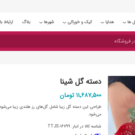
 ها
هدایا
کیک و خوراکی
شهرها
بلاگ
ارتباط با 
❯
❯
❯
❯
دسته گل شينا
11٬687٬500 تومان
طراحی این دسته گل زیبا شامل گل‌های رز هلندی زیبا می‌شود،
می‌شود.
شناسه کالا در انبار:
TTJS-16799