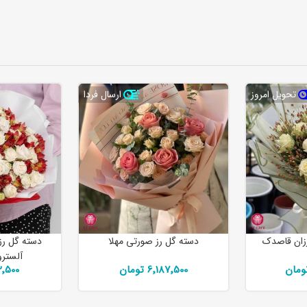
تحویل امروز
ارسال فردا
رزان قاصدک
دسته گل رز صورتی مهلا
دسته گل رز 
آلسترو
6٬187٬500 تومان
٬412٬500