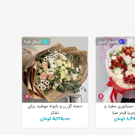
تحویل امروز
ارسال فردا
مینیاتوری سفید و
دسته گل رز و بابونه مهشید برای
مریا قرمز صبا
تشکر
8 تومان
5٬225٬000 تومان