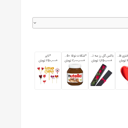
*بادکنک فانتزی قلبی
باکس گل رز سه تایی
*شکلات نوتلا 350 گرم
*تاپر
+1٬250٬000 تومان
+2٬000٬000 تومان
+250٬000 تومان