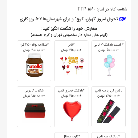
شناسه کالا در انبار:
TTP-1590
تحویل امروز "تهران، کرج" و برای شهرستان‌ها 2-5 روز کاری
سفارش خود را شگفت انگیز کنید:
(آیتم های ستاره دار مخصوص تهران و کرج هستند)
* استند بادکنک 7 تایی
*تاپر
*شکلات نوتلا 350 گرم
+500٬000 تومان
+250٬000 تومان
+2٬000٬000 تومان
باکس گل رز سه تایی
*بادکنک فانتزی قلبی
شکلات کادویی
+1٬250٬000 تومان
+250٬000 تومان
+1٬500٬000 تومان
*بادکنک سه تایی
*کارت پستال