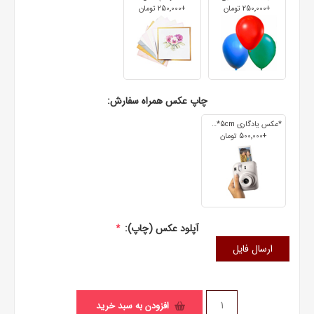
+250٬000 تومان
+250٬000 تومان
چاپ عکس همراه سفارش:
*عکس یادگاری 7cm*5cm
+500٬000 تومان
آپلود عکس (چاپ):
*
ارسال فایل
افزودن به سبد خرید