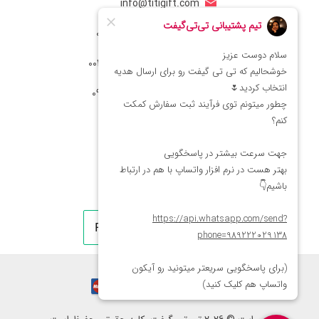
info@titigift.com
شماره تماس ایران: 02166066403
شماره تماس آمریکا: 0014088054942
شماره ارتباط واتساپ 09222029138