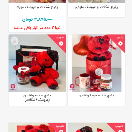
پکیج شکلات و عروسک ملودی
پکیج شکلات و عروسک مهراد
3٬875٬000 تومان
تنها
2 عدد
در انبار باقی مانده
پکیج هدیه سودا ولنتاین
پکیج هدیه ولنتاین
(عروسک+شکلات)