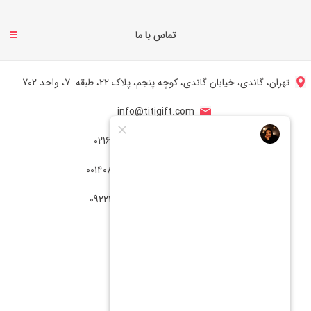
تماس با ما
تهران، گاندی، خیابان گاندی، کوچه پنجم، پلاک 22، طبقه: 7، واحد 702
info@titigift.com
شماره تماس ایران: 02166066403
شماره تماس آمریکا: 0014088054942
شماره ارتباط واتساپ 09222029138