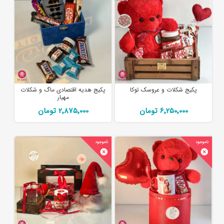
پکیج شکلات و عروسک توکا
پکیج هدیه اقتصادی ماگ و شکلات
مهیار
6٬250٬000 تومان
2٬875٬000 تومان