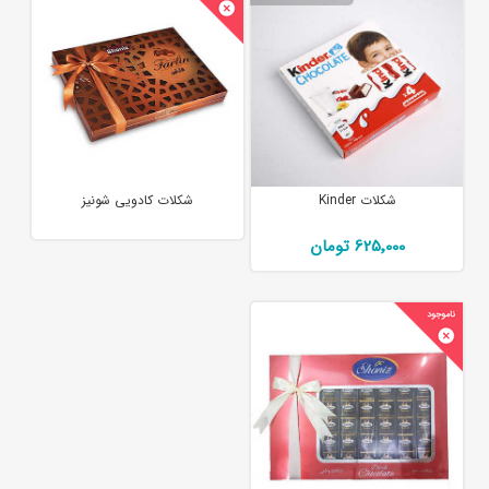
شکلات Kinder
شکلات کادویی شونیز
625٬000 تومان