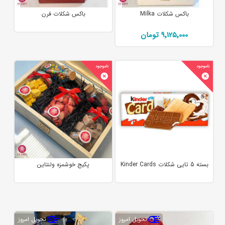
باکس شکلات Milka
باکس شکلات فرن
9٬125٬000 تومان
بسته 5 تایی شکلات Kinder Cards
پکیج خوشمزه ولنتاین
تحویل امروز
تحویل امروز