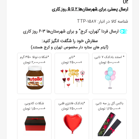
16)
ارسال پستی برای شهرستان‌ها 2 تا 5 روز کاری
شناسه کالا در انبار:
TTP-1587
ارسال فردا "تهران، کرج" و برای شهرستان‌ها 3-6 روز کاری
سفارش خود را شگفت انگیز کنید:
(آیتم های ستاره دار مخصوص تهران و کرج هستند)
* استند بادکنک 7 تایی
*تاپر
*شکلات نوتلا 350 گرم
+500٬000 تومان
+250٬000 تومان
+2٬000٬000 تومان
باکس گل رز سه تایی
*بادکنک فانتزی قلبی
شکلات کادویی
+1٬250٬000 تومان
+250٬000 تومان
+1٬500٬000 تومان