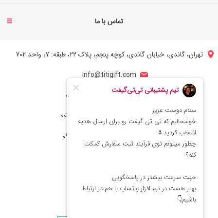
تماس با ما
تهران، گاندی، خیابان گاندی، کوچه پنجم، پلاک 22، طبقه: 7، واحد 702
info@titigift.com
شماره تماس ایران: 02166066403
شماره تماس آمریکا: 0014088054942
شماره ارتباط واتساپ 09222029138