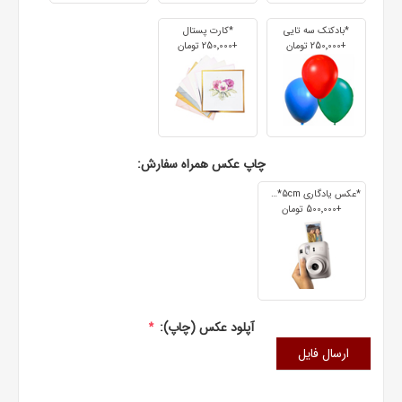
*بادکنک سه تایی
*کارت پستال
+250٬000 تومان
+250٬000 تومان
چاپ عکس همراه سفارش:
*عکس یادگاری 7cm*5cm
+500٬000 تومان
آپلود عکس (چاپ):
*
ارسال فایل