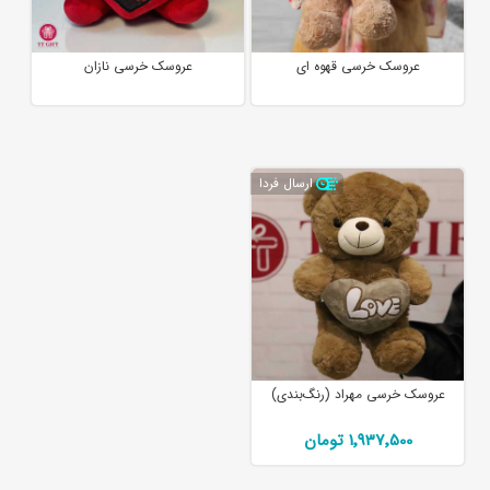
عروسک خرسی قهوه ای
عروسک خرسی نازان
ارسال فردا
عروسک خرسی مهراد (رنگ‌بندی)
1٬937٬500 تومان