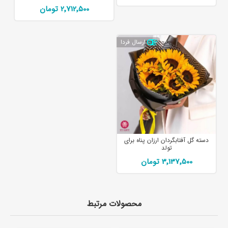
2٬712٬500 تومان
ارسال فردا
دسته گل آفتابگردان ارزان پناه برای
تولد
3٬137٬500 تومان
محصولات مرتبط