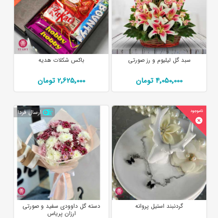
سبد گل لیلیوم و رز صورتی
باکس شکلات هدیه
4٬050٬000 تومان
2٬625٬000 تومان
ارسال فردا
گردنبند استیل پروانه
دسته گل داوودی سفید و صورتی
ارزان پریاس