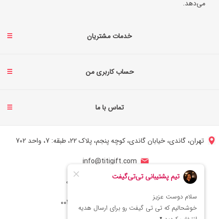
می‌دهد.
خدمات مشتریان
حساب کاربری من
تماس با ما
تهران، گاندی، خیابان گاندی، کوچه پنجم، پلاک 22، طبقه: 7، واحد 702
info@titigift.com
شماره تماس ایران: 02166066403
شماره تماس آمریکا: 0014088054942