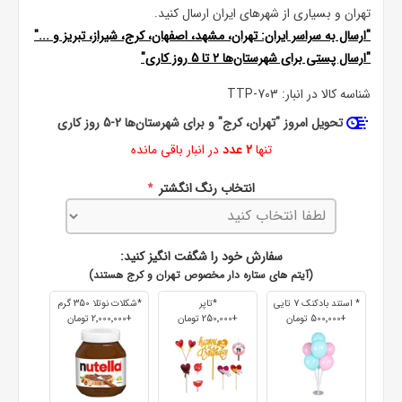
تهران و بسیاری از شهرهای ایران ارسال کنید.
"ارسال به سراسر ایران: تهران، مشهد، اصفهان، کرج، شیراز، تبریز و ..."
"ارسال پستی برای شهرستان‌ها 2 تا 5 روز کاری"
شناسه کالا در انبار:
TTP-703
تحویل امروز "تهران، کرج" و برای شهرستان‌ها 2-5 روز کاری
تنها
2 عدد
در انبار باقی مانده
انتخاب رنگ انگشتر
*
سفارش خود را شگفت انگیز کنید:
(آیتم های ستاره دار مخصوص تهران و کرج هستند)
* استند بادکنک 7 تایی
*تاپر
*شکلات نوتلا 350 گرم
+500٬000 تومان
+250٬000 تومان
+2٬000٬000 تومان