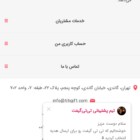
می‌دهد.
خدمات مشتریان
حساب کاربری من
تماس با ما
تهران، گاندی، خیابان گاندی، کوچه پنجم، پلاک 22، طبقه: 7، واحد 702
info@titigift.com
شماره تماس ایران: 02166066403
شماره تماس آمریکا: 0014088054942