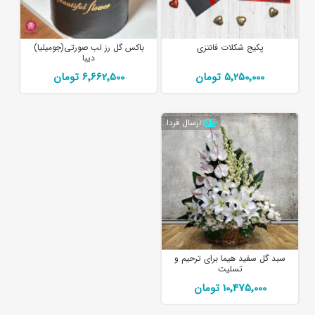
پکیج شکلات فانتزی
باکس گل رز لب صورتی(جومیلیا)
دیبا
5٬250٬000 تومان
6٬662٬500 تومان
ارسال فردا
سبد گل سفید هیما برای ترحیم و
تسلیت
10٬475٬000 تومان