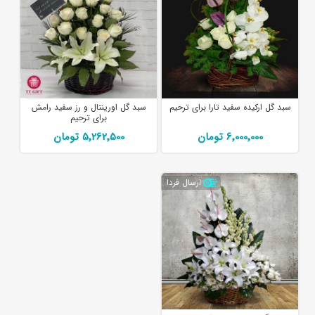
سبد گل ارکیده سفید تارا برای ترحیم
سبد گل اورینتال و رز سفید رامش
برای ترحیم
6٬000٬000 تومان
5٬262٬500 تومان
ارسال فردا