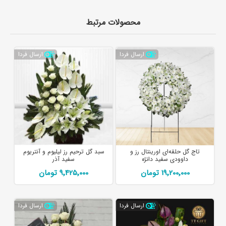
محصولات مرتبط
ارسال فردا
ارسال فردا
تاج گل حلقه‌ای اورینتال رز و
سبد گل ترحیم رز لیلیوم و آنتریوم
داوودی سفید دانژه
سفید آذر
19٬200٬000 تومان
9٬425٬000 تومان
ارسال فردا
ارسال فردا