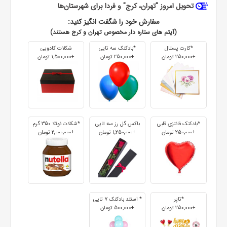
تحویل امروز "تهران، کرج" و فردا برای شهرستان‌ها
سفارش خود را شگفت انگیز کنید:
(آیتم های ستاره دار مخصوص تهران و کرج هستند)
*کارت پستال
*بادکنک سه تایی
شکلات کادویی
+250٬000 تومان
+250٬000 تومان
+1٬500٬000 تومان
*بادکنک فانتزی قلبی
باکس گل رز سه تایی
*شکلات نوتلا 350 گرم
+250٬000 تومان
+1٬250٬000 تومان
+2٬000٬000 تومان
*تاپر
* استند بادکنک 7 تایی
+250٬000 تومان
+500٬000 تومان