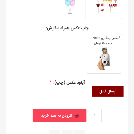
چاپ عکس همراه سفارش:
*عکس یادگاری 7cm*5cm
+500٬000 تومان
آپلود عکس (چاپ):
*
ارسال فایل
افزودن به سبد خرید