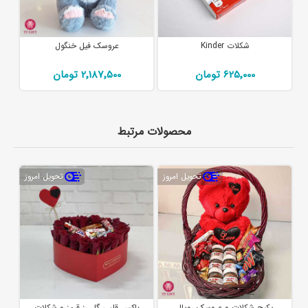
شکلات Kinder
عروسک فیل خنگول
625٬000 تومان
2٬187٬500 تومان
محصولات مرتبط
تحویل امروز
تحویل امروز
پکیج شکلات و عروسک رویال
باکس قلبی گل رز قرمز و شکلات