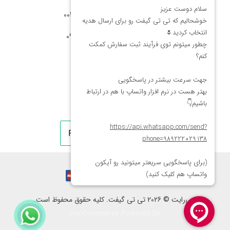
شماره تماس آمریکا: 0014088054942
شماره ارتباط واتساپ 09222029138
کپی‌رایت © 2026 تی تی گیفت. کلیه حقوق محفوظ است.
nopCommerce
Powered by