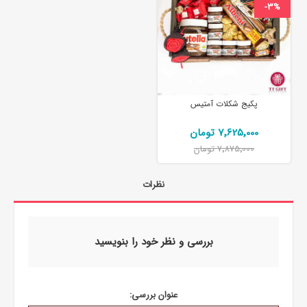
-3%
پکیج شکلات آمتیس
7٬625٬000 تومان
7٬875٬000 تومان
نظرات
بررسی و نظر خود را بنویسید
عنوان بررسی: