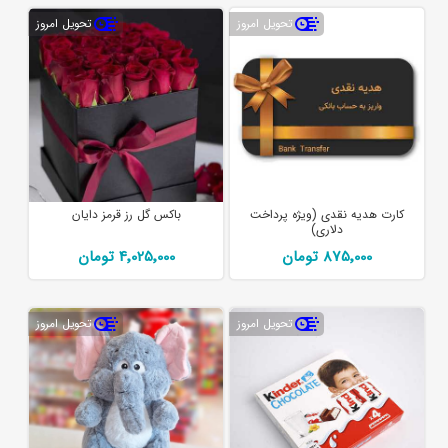
تحویل امروز
تحویل امروز
کارت هدیه نقدی (ویژه پرداخت
باکس گل رز قرمز دایان
دلاری)
875٬000 تومان
4٬025٬000 تومان
تحویل امروز
تحویل امروز