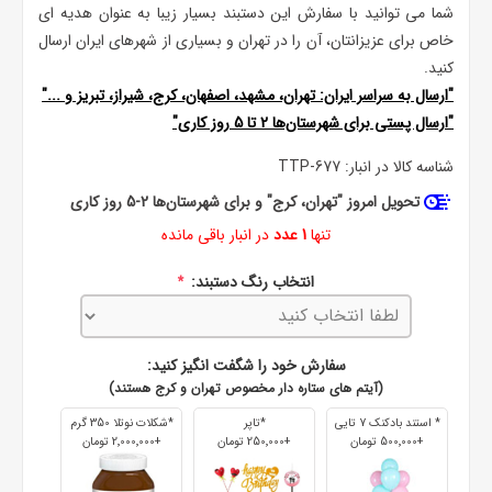
شما می توانید با سفارش این دستبند بسیار زیبا به عنوان هدیه ای
خاص برای عزیزانتان، آن را در تهران و بسیاری از شهرهای ایران ارسال
کنید.
"ارسال به سراسر ایران: تهران، مشهد، اصفهان، کرج، شیراز، تبریز و ..."
"ارسال پستی برای شهرستان‌ها 2 تا 5 روز کاری"
شناسه کالا در انبار:
TTP-677
تحویل امروز "تهران، کرج" و برای شهرستان‌ها 2-5 روز کاری
تنها
1 عدد
در انبار باقی مانده
انتخاب رنگ دستبند:
*
سفارش خود را شگفت انگیز کنید:
(آیتم های ستاره دار مخصوص تهران و کرج هستند)
* استند بادکنک 7 تایی
*تاپر
*شکلات نوتلا 350 گرم
+500٬000 تومان
+250٬000 تومان
+2٬000٬000 تومان