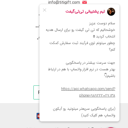
info@titigift.com
شماره تماس ایران: 02166066403
شماره تماس آمریکا: 0014088054942
شماره ارتباط واتساپ 09222029138