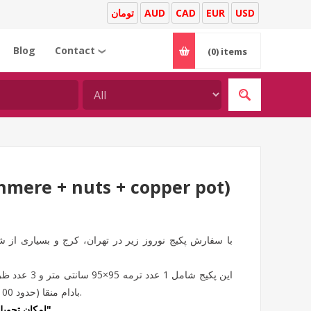
تومان
AUD
CAD
EUR
USD
Blog
Contact
(0)
items
❯
hmere + nuts + copper pot)
با سفارش پکیج نوروز زیر در تهران، کرج و بسیاری از 
بادام منقا (حدود 100 گرم) و تخمه جابونی (حدود 70 گرم) قرار داده شده است.
"امکان تحویل برای امروز در تهران و کرج (ثبت سفارش تا ساعت 16)"