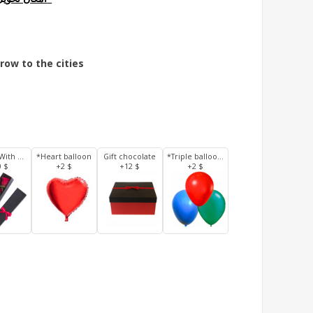
row to the cities
3 Roses With Box
*Heart balloon
Gift chocolate
*Triple balloons
0 $
+2 $
+12 $
+2 $