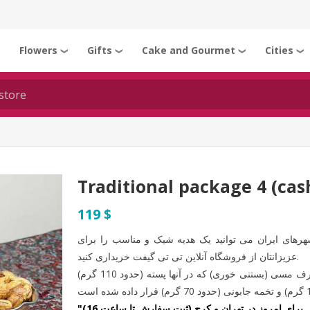
Flowers
Gifts
Cake and Gourmet
Cities
❯
❯
❯
❯
❯
Traditional package 4 (cas
119 $
شهرهای ایران می توانید یک هدیه شیک و مناسب را برای
عزیزانتان از فروشگاه آنلاین تی تی گیفت خریداری کنید.
این پکیج شامل 1 عدد ترمه 95×95 سانتی متر و 3 عدد ظرف مسی (بستنی خوری) که در آنها پسته (حدود 110 گرم)