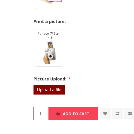
Print a picture:
*photo 7*5cm
+4 $
Picture Upload:
*
Upload a file
ADD TO CART