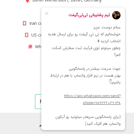
info@titigift.com
Iran contact number: +98(21)66066403
US contact number: +1(408)8054942
WhatsApp Number 09222029138