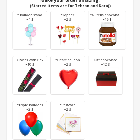
Make your order amazing:
(Starred items are for Tehran and Karaj)
* balloon stand
*Topper
*Nutella chocolate 350 g
+4 $
+2 $
+16 $
3 Roses With Box
*Heart balloon
Gift chocolate
+10 $
+2 $
+12 $
*Triple balloons
*Postcard
+2 $
+2 $