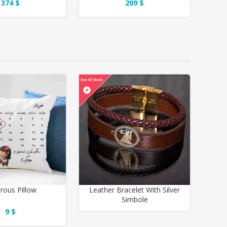
374 $
209 $
ous Pillow
Leather Bracelet With Silver
Simbole
9 $