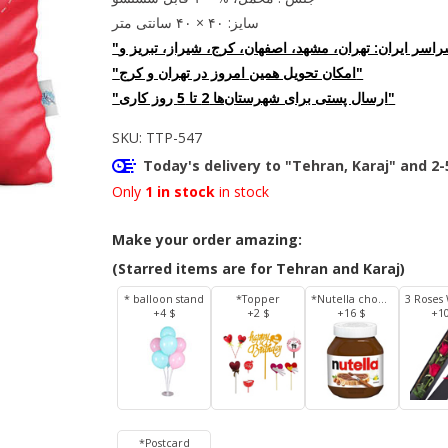
سایز: ۴۰ × ۴۰ سانتی متر
"امکان تحویل همین امروز در تهران و کرج"
"ارسال پستی برای شهرستان‌ها 2 تا 5 روز کاری"
SKU:
TTP-547
Today's delivery to "Tehran, Karaj" and 2-
Only
1 in stock
in stock
Make your order amazing:
(Starred items are for Tehran and Karaj)
* balloon stand
*Topper
*Nutella chocolate 350 g
+4 $
+2 $
+16 $
+1
*Postcard