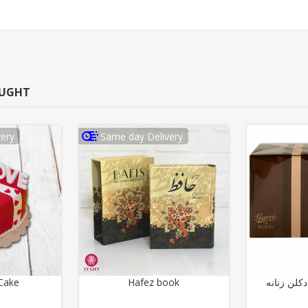
OUGHT
ery
Same day Delivery
Cake
Hafez book