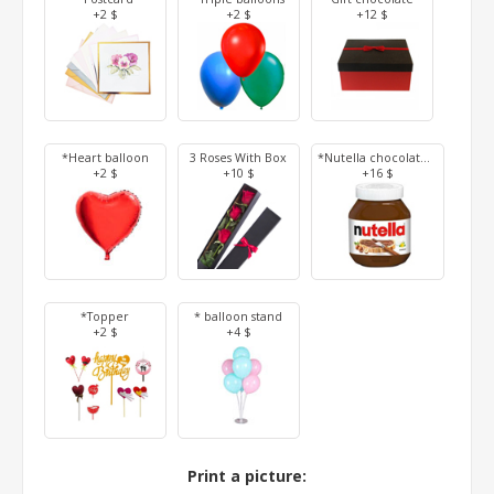
+2 $
+2 $
+12 $
*Heart balloon
3 Roses With Box
*Nutella chocolate 350 g
+2 $
+10 $
+16 $
*Topper
* balloon stand
+2 $
+4 $
Print a picture: