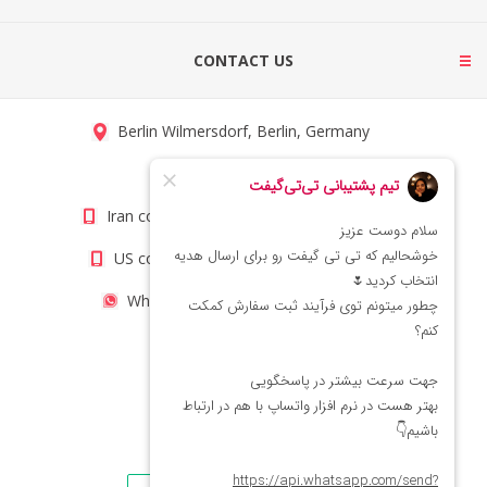
CONTACT US
Berlin Wilmersdorf, Berlin, Germany
info@titigift.com
Iran contact number: +98(21)66066403
US contact number: +1(408)8054942
WhatsApp Number 09222029138