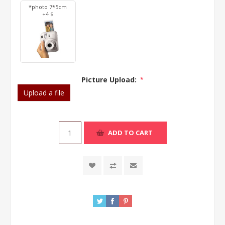
*photo 7*5cm
+4 $
Picture Upload:
*
Upload a file
ADD TO CART